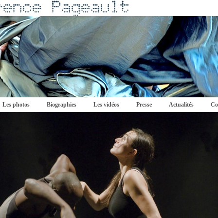
Les photos
Biographies
Les vidéos
Presse
Actualités
Co